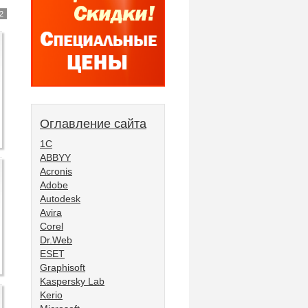
2
Оглавление сайта
1С
ABBYY
Acronis
Adobe
Autodesk
Avira
Corel
Dr.Web
ESET
Graphisoft
Kaspersky Lab
Kerio