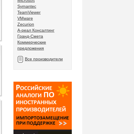
Microsoft
Symantec
TeamViewer
VMware
Zecurion
А-реал Консалтинг
Гранд-Смета
Коммерческие
предложения
Все производители