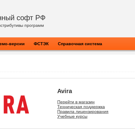
нный софт РФ
стрибутивы программ
емо-версии
ФСТЭК
Справочная система
Avira
Перейти в магазин
Техническая поддержка
Правила лицензирования
Учебные курсы