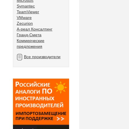
Microsoft
Symantec
TeamViewer
VMware
Zecurion
А-реал Консалтинг
Гранд-Смета
Коммерческие
предложения
Все производители