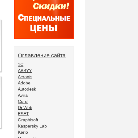
Оглавление сайта
1С
ABBYY
Acronis
Adobe
Autodesk
Avira
Corel
Dr.Web
ESET
Graphisoft
Kaspersky Lab
Kerio