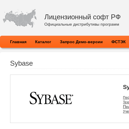
Лицензионный софт РФ
Официальные дистрибутивы программ
Главная
Каталог
Запрос Демо-версии
ФСТЭК
Sybase
Пер
Тех
Пр
Уче