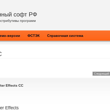
нный софт РФ
стрибутивы программ
емо-версии
ФСТЭК
Справочная система
С
Следующий 
ter Effects CС
ter Effects