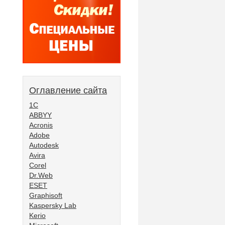
Оглавление сайта
1С
ABBYY
Acronis
Adobe
Autodesk
Avira
Corel
Dr.Web
ESET
Graphisoft
Kaspersky Lab
Kerio