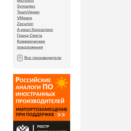
Microsoft
Symantec
TeamViewer
VMware
Zecurion
А-реал Консалтинг
Гранд-Смета
Коммерческие
предложения
Все производители