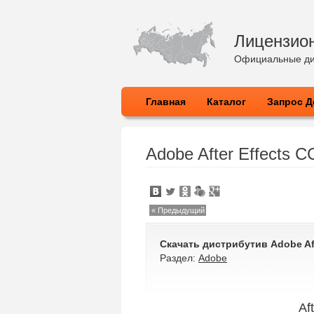
Лицензио
Официальные ди
Главная
Каталог
Запрос Д
Adobe After Effects C
« Предыдущий
Скачать дистрибутив
Adobe Af
Раздел:
Adobe
Af