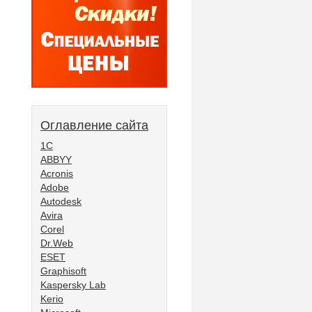
Оглавление сайта
1С
ABBYY
Acronis
Adobe
Autodesk
Avira
Corel
Dr.Web
ESET
Graphisoft
Kaspersky Lab
Kerio