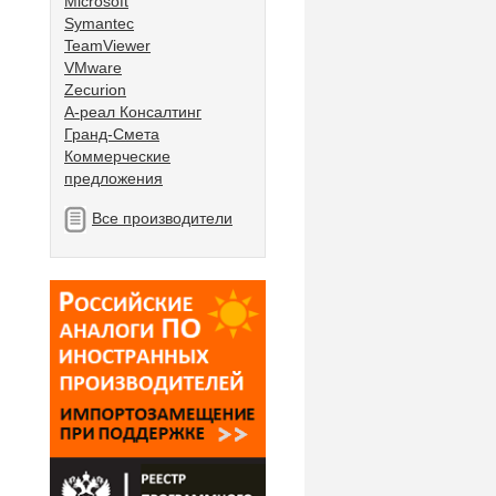
Microsoft
Symantec
TeamViewer
VMware
Zecurion
А-реал Консалтинг
Гранд-Смета
Коммерческие
предложения
Все производители