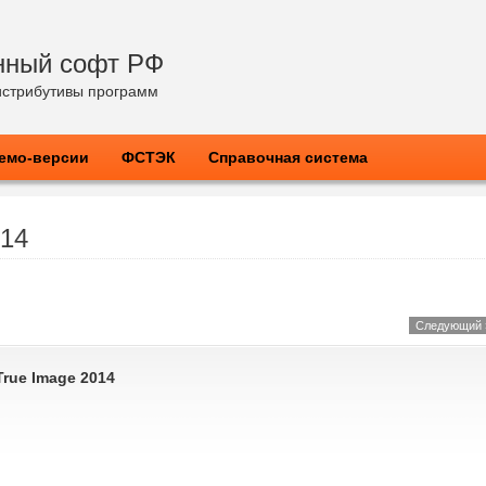
нный софт РФ
стрибутивы программ
емо-версии
ФСТЭК
Справочная система
014
Следующий 
True Image 2014