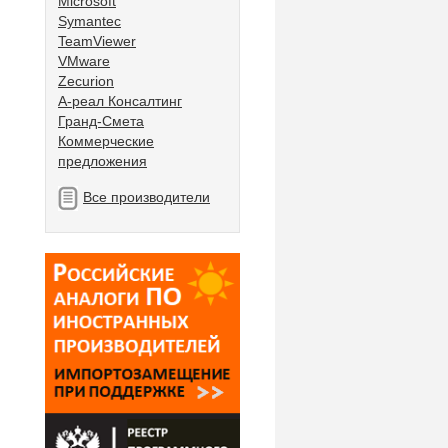
Microsoft
Symantec
TeamViewer
VMware
Zecurion
А-реал Консалтинг
Гранд-Смета
Коммерческие
предложения
Все производители