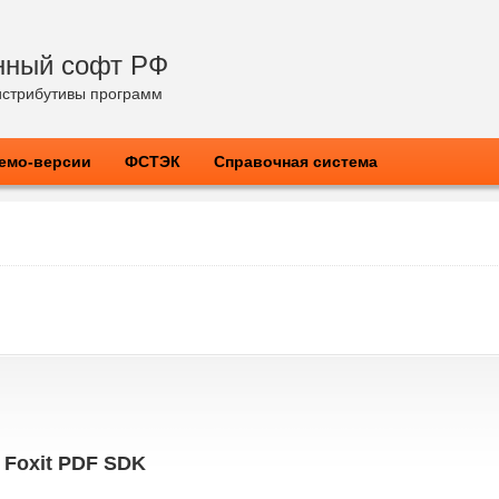
нный софт РФ
стрибутивы программ
емо-версии
ФСТЭК
Справочная система
Foxit PDF SDK