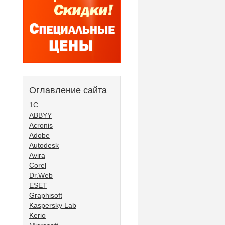
Оглавление сайта
1С
ABBYY
Acronis
Adobe
Autodesk
Avira
Corel
Dr.Web
ESET
Graphisoft
Kaspersky Lab
Kerio