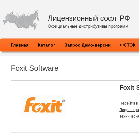
Лицензионный софт РФ
Официальные дистрибутивы программ
Главная
Каталог
Запрос Демо-версии
ФСТЭК
Foxit Software
Foxit 
Перейти в
Лицензиро
Техническ